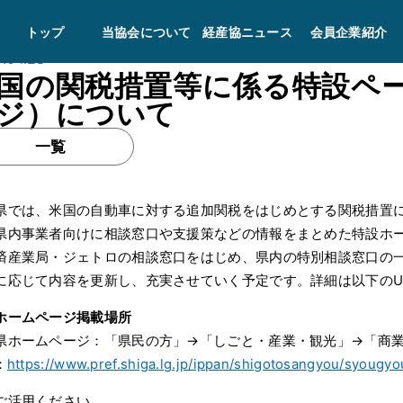
トップ
当協会について
経産協ニュース
会員企業紹介
.04.28
国の関税措置等に係る特設ペ
ジ）について
一覧
県では、米国の自動車に対する追加関税をはじめとする関税措置
県内事業者向けに相談窓口や支援策などの情報をまとめた特設ホ
済産業局・ジェトロの相談窓口をはじめ、県内の特別相談窓口の
に応じて内容を更新し、充実させていく予定です。詳細は以下のU
ホームページ掲載場所
県ホームページ：「県民の方」→「しごと・産業・観光」→「商
：
https://www.pref.shiga.lg.jp/ippan/shigotosangyou/syougy
ご活用ください。