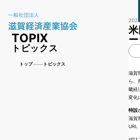
2025
米
TOPIX
ー
トピックス
トップ
トピックス
滋賀
ら、
畿経
変化
特設
滋賀
URL
ぜひ