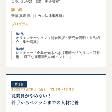
コラボしが21 3階 中会議室1
講 師
齋藤 真宏 氏（ミカン法律事務所）
プログラム
第1部
オリエンテーション（開会挨拶・研究会説明・自己紹
介・集合写真）
第2部
レクチャー「企業が知るべき採用時の法的リスク回避
術 ～適正な雇用契約のポイント～」
第２回
2025年7月18日（金） 13:30〜16:30
従業員がやめない！
若手からベテランまでの人材定着