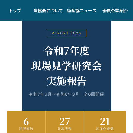
トップ
当協会について
経産協ニュース
会員企業紹介
REPORT 2025
令和7年度
現場見学研究会
実施報告
令和7年6月〜令和8年3月 全6回開催
6
27
21
開催回数
参加者数
参加企業数