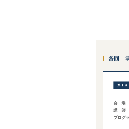
各回 
第１回
会 場
講 師
プログ