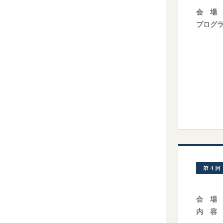
会 場
プログ
第４回
会 場
内 容