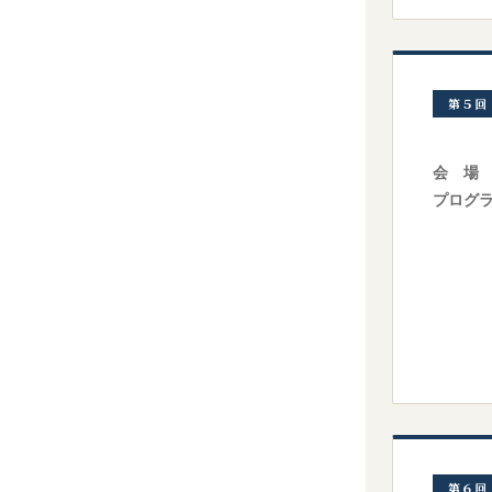
第５回
会 場
プログ
第６回