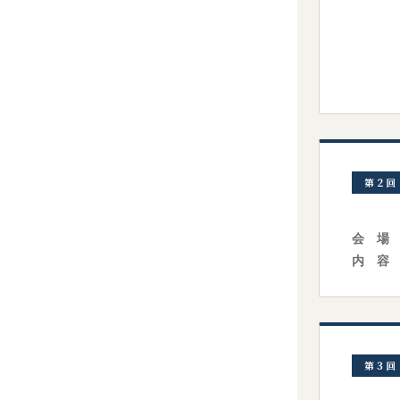
第２回
会 場
内 容
第３回