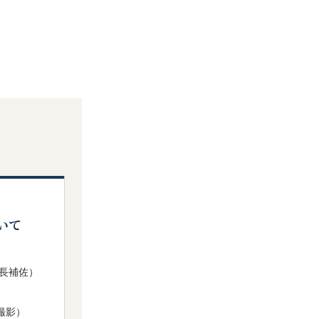
いて
課長補佐）
撮影）