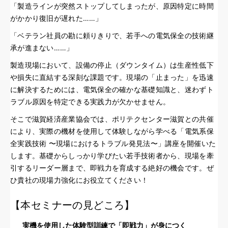
「製造ラインが突然ストップしてしまったが、原因特定に時間
がかかり復旧が遅れた……」
「ベテラン社員の勘に頼りきりで、若手への電気保全の技術継
承が進まない……」
製造現場において、設備の停止（ダウンタイム）は生産性低下
や損失に直結する深刻な課題です。現場の「止まった」を迅速
に解決するためには、電気保全の確かな基礎知識と、迷わずト
ラブル原因を特定できる実践力が欠かせません。
そこで滋賀経済産業協会では、ポリテクセンター滋賀との共催
により、実際の機材を使用して体験しながら学べる「電気系保
全実践技術 〜現場におけるトラブル発見法〜」講座を開催いた
します。基礎からしっかり学びたい若手技術者から、現場を牽
引するリーダー層まで、即戦力を育成する絶好の機会です。ぜ
ひ貴社の現場力強化にお役立てください！
【本セミナーの見どころ】
実機を使用した体験型訓練で「即戦力」が身につく