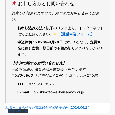
お申し込みとお問い合わせ
満席が予想されますので、お早めにお申し込みくださ
い。
お申し込み方法：
以下のリンクより、インターネット
にてご登録ください。
【受講申込フォーム】
申込締切：
2026年9月24日（木）
※ただし、
定員10
名に達し次第、期日前でも締め切り
とさせていただき
ます。
【本件に関するお問い合わせ先】
一般社団法人 滋賀経済産業協会（担当：岸本）
〒520-0806 大津市打出浜2番1号 コラボしが21 5階
TEL：
077-526-3575
E-mail：
t-kishimoto@s-keisankyo.or.jp
現場を止まらせない電気保全実践講座案内 (2026.06.24)
ダウンロード