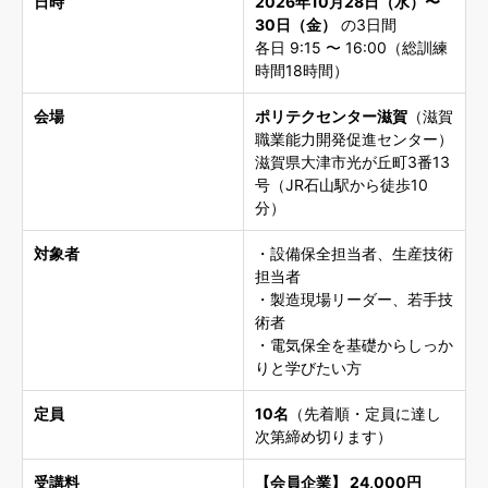
日時
2026年10月28日（水）〜
30日（金）
の3日間
各日 9:15 〜 16:00（総訓練
時間18時間）
会場
ポリテクセンター滋賀
（滋賀
職業能力開発促進センター）
滋賀県大津市光が丘町3番13
号（JR石山駅から徒歩10
分）
対象者
・設備保全担当者、生産技術
担当者
・製造現場リーダー、若手技
術者
・電気保全を基礎からしっか
りと学びたい方
定員
10名
（先着順・定員に達し
次第締め切ります）
受講料
【会員企業】 24,000円